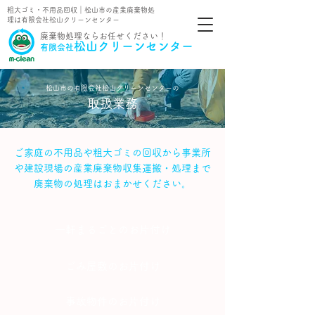
粗大ゴミ・不用品回収｜松山市の産業廃棄物処
理は有限会社松山クリーンセンター
​廃棄物処理ならお任せください！
松山クリーンセンター
有限会社
​松山市の有限会社松山クリーンセンターの
取扱業務
ご家庭の不用品や粗大ゴミの回収から事業所
や建設現場の産業廃棄物収集運搬・処理まで
廃棄物の処理はおまかせください。
一軒まるごとのお片付け
ごみ屋敷のお片付け
事故物件のお片付け