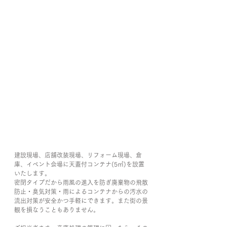
建設現場、店舗改装現場、リフォーム現場、倉
庫、イベント会場に天蓋付コンテナ(5㎥)を設置
いたします。
密閉タイプだから雨風の進入を防ぎ廃棄物の飛散
防止・臭気対策・雨によるコンテナからの汚水の
流出対策が安全かつ手軽にできます。また街の景
観を損なうこともありません。