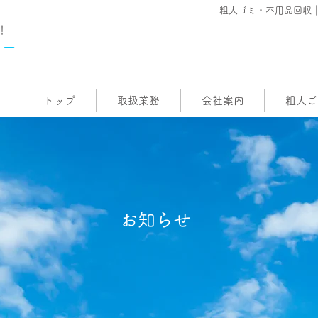
粗大ゴミ・不用品回収
！
ター
トップ
取扱業務
会社案内
粗大ご
お知らせ