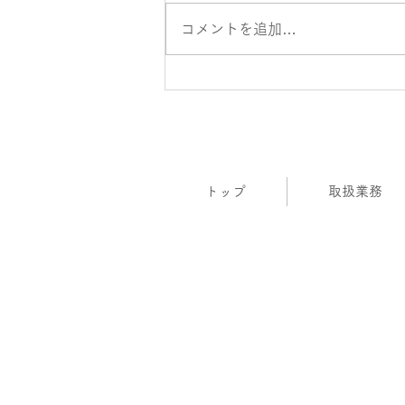
させていただきます。皆様にはご
不便をおかけいたしますが、何卒
コメントを追加…
ご理解のほどよろしくお願い申し
上げます。 ＊回収日の振替回収
にご対応いたしますので、ご遠慮
なくお申し付けください。 26
金 平常通り 27 土 休業 28 日 休
業 29 月 平常通り 30 火 午前中
まで 午後からの定期回収便は、
トップ
取扱業務
午前回収の変更になります。 31
水 休業 （臨