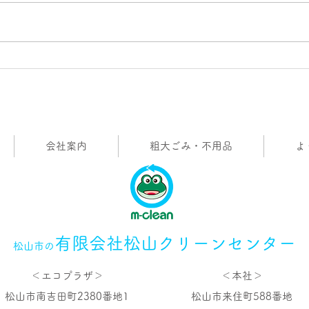
３㌧コンテナ車納車
今年
た。
会社案内
粗大ごみ・不用品
よ
有限
会社松山クリーンセンター
松山市の
＜エコプラザ＞
＜本社＞
松山市南吉田町2380番地1
松山市来住町588番地